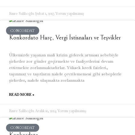
Emre Salihoğlu
Şubat 1, 2025
Yorum yapılmamış
CONCORDAT
Konkordato Harç, Vergi İstisnaları ve Teşvikler
Ülkemizde yaşanan mali krizin giderek artması sebebiyle
şirketler zor günler geçirmekte ve faaliyetlerini devam
ettirmekte zorlanmaktadırlar. Yüksek kredi faizleri,
taşınmaz ve taşıtların nakde çevrilememesi gibi sebeplerle
şirketler, nakde ulaşmakta zorlanmakta
READ MORE »
Emre Salihoğlu
Aralık 10, 2024
Yorum yapılmamış
CONCORDAT
Konkordato