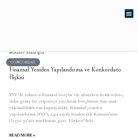
GLOBA
CONCORDAT
Finansal Yeniden Yapılandırma ve Konkordato
İlişkisi
FYY’de yalnızca finansal borçlar ele alınırken konkordato,
daha geniş bir yelpazeye yayılarak borçlunun tüm mali
yükümlülüklerini kapsayabilir. Finansal yeniden
yapılandırma (FYY), 5411 sayılı Bankacılık Kanunu’nun
Geçici 32’nci maddesine göre Türkiye’deki
READ MORE »